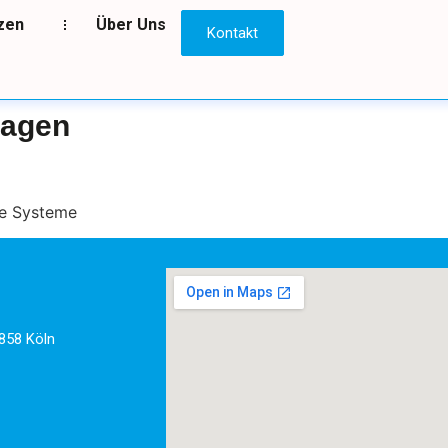
zen
Über Uns
Kontakt
lagen
xe Systeme
858 Köln