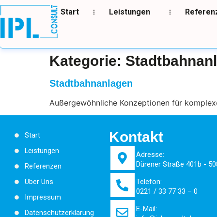
Start
Leistungen
Referen
Kategorie:
Stadtbahnan
Stadtbahnanlagen
Außergewöhnliche Konzeptionen für komple
Kontakt
Start
Leistungen
Adresse:
Dürener Straße 401b - 50
Referenzen
Telefon:
Über Uns
0221 / 33 77 33 – 0
Impressum
E-Mail:
Datenschutzerklärung