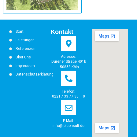
Kontakt
Start
Leistungen
Referenzen
Adresse:
Über Uns
Dürener Straße 401b
Impressum
- 50858 Köln
Datenschutzerklärung
Telefon:
0221 / 33 77 33 – 0
E-Mail:
info@iplconsult.de