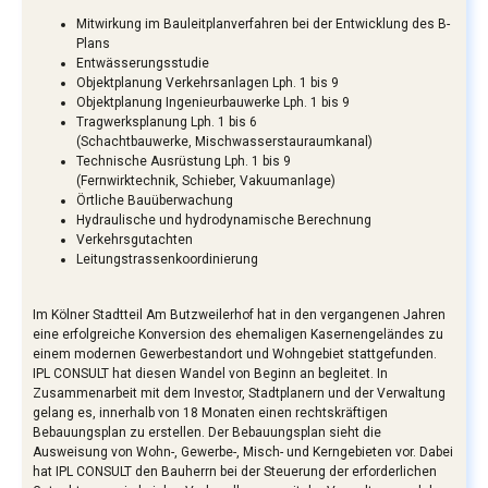
Mitwirkung im Bauleitplanverfahren bei der Entwicklung des B-
Plans
Entwässerungsstudie
Objektplanung Verkehrsanlagen Lph. 1 bis 9
Objektplanung Ingenieurbauwerke Lph. 1 bis 9
Tragwerksplanung Lph. 1 bis 6
(Schachtbauwerke, Mischwasserstauraumkanal)
Technische Ausrüstung Lph. 1 bis 9
(Fernwirktechnik, Schieber, Vakuumanlage)
Örtliche Bauüberwachung
Hydraulische und hydrodynamische Berechnung
Verkehrsgutachten
Leitungstrassenkoordinierung
Im Kölner Stadtteil Am Butzweilerhof hat in den vergangenen Jahren
eine erfolgreiche Konversion des ehemaligen Kasernengeländes zu
einem modernen Gewerbestandort und Wohngebiet stattgefunden.
IPL CONSULT hat diesen Wandel von Beginn an begleitet. In
Zusammenarbeit mit dem Investor, Stadtplanern und der Verwaltung
gelang es, innerhalb von 18 Monaten einen rechtskräftigen
Bebauungsplan zu erstellen. Der Bebauungsplan sieht die
Ausweisung von Wohn-, Gewerbe-, Misch- und Kerngebieten vor. Dabei
hat IPL CONSULT den Bauherrn bei der Steuerung der erforderlichen