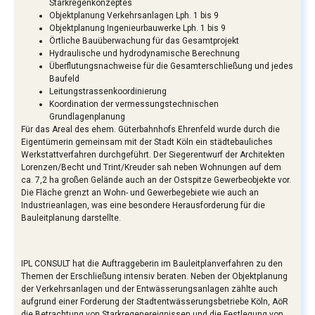
Starkregenkonzeptes
Objektplanung Verkehrsanlagen Lph. 1 bis 9
Objektplanung Ingenieurbauwerke Lph. 1 bis 9
Örtliche Bauüberwachung für das Gesamtprojekt
Hydraulische und hydrodynamische Berechnung
Überflutungsnachweise für die Gesamterschließung und jedes
Baufeld
Leitungstrassenkoordinierung
Koordination der vermessungstechnischen
Grundlagenplanung
Für das Areal des ehem. Güterbahnhofs Ehrenfeld wurde durch die
Eigentümerin gemeinsam mit der Stadt Köln ein städtebauliches
Werkstattverfahren durchgeführt. Der Siegerentwurf der Architekten
Lorenzen/Becht und Trint/Kreuder sah neben Wohnungen auf dem
ca. 7,2 ha großen Gelände auch an der Ostspitze Gewerbeobjekte vor.
Die Fläche grenzt an Wohn- und Gewerbegebiete wie auch an
Industrieanlagen, was eine besondere Herausforderung für die
Bauleitplanung darstellte.
IPL CONSULT hat die Auftraggeberin im Bauleitplanverfahren zu den
Themen der Erschließung intensiv beraten. Neben der Objektplanung
der Verkehrsanlagen und der Entwässerungsanlagen zählte auch
aufgrund einer Forderung der Stadtentwässerungsbetriebe Köln, AöR
die Betrachtung von Starkregenereignissen und die Festlegung von