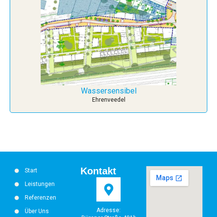
Wassersensibel
Ehrenveedel
Kontakt
Start
Leistungen
Referenzen
Adresse:
Über Uns