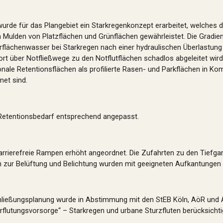
urde für das Plangebiet ein Starkregenkonzept erarbeitet, welches d
 Mulden von Platzflächen und Grünflächen gewährleistet. Die Gradie
flächenwasser bei Starkregen nach einer hydraulischen Überlastung 
dort über Notfließwege zu den Notflutflächen schadlos abgeleitet wi
nale Retentionsflächen als profilierte Rasen- und Parkflächen in Kom
net sind.
 Retentionsbedarf entsprechend angepasst.
rierefreie Rampen erhöht angeordnet. Die Zufahrten zu den Tiefgar
n zur Belüftung und Belichtung wurden mit geeigneten Aufkantungen in
schließungsplanung wurde in Abstimmung mit den StEB Köln, AöR und
flutungsvorsorge“ – Starkregen und urbane Sturzfluten berücksichti