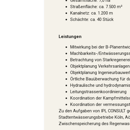
Gesamtfläche: 7,0 ha
Straßenfläche: ca. 7.500 m²
Kanalnetz: ca. 1.200 m
Schächte: ca. 40 Stück
Leistungen
Mitwirkung bei der B-Planentwi
Machbarkeits-/Entwässerungss
Betrachtung von Starkregenere
Objektplanung Verkehrsanlagen 
Objektplanung Ingenieurbauwerk
Örtliche Bauüberwachung für d
Hydraulische und hydrodynami
Leitungstrassenkoordinierung
Koordination der Kampfmittels
Koordination der vermessungs
Zu den Aufgaben von IPL CONSULT geh
Stadtentwässerungsbetriebe Köln, Aö
Zwischenspeicherung des Regenwas