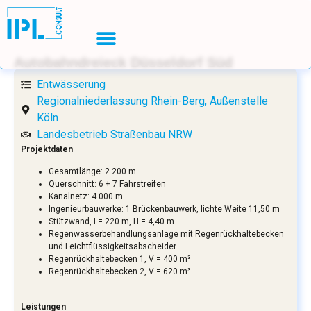
Autobahndreieck Düsseldorf Süd
Entwässerung
Regionalniederlassung Rhein-Berg, Außenstelle
Köln
Landesbetrieb Straßenbau NRW
Projektdaten
Gesamtlänge: 2.200 m
Querschnitt: 6 + 7 Fahrstreifen
Kanalnetz: 4.000 m
Ingenieurbauwerke: 1 Brückenbauwerk, lichte Weite 11,50 m
Stützwand, L= 220 m, H = 4,40 m
Regenwasserbehandlungsanlage mit Regenrückhaltebecken
und Leichtflüssigkeitsabscheider
Regenrückhaltebecken 1, V = 400 m³
Regenrückhaltebecken 2, V = 620 m³
Leistungen