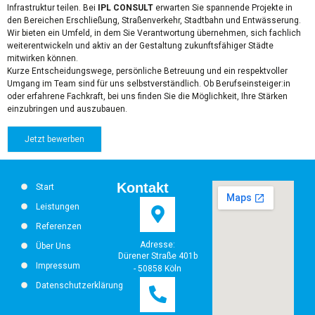
Infrastruktur teilen. Bei
IPL CONSULT
erwarten Sie spannende Projekte in
den Bereichen Erschließung, Straßenverkehr, Stadtbahn und Entwässerung.
Wir bieten ein Umfeld, in dem Sie Verantwortung übernehmen, sich fachlich
weiterentwickeln und aktiv an der Gestaltung zukunftsfähiger Städte
mitwirken können.
Kurze Entscheidungswege, persönliche Betreuung und ein respektvoller
Umgang im Team sind für uns selbstverständlich. Ob Berufseinsteiger:in
oder erfahrene Fachkraft, bei uns finden Sie die Möglichkeit, Ihre Stärken
einzubringen und auszubauen.
Jetzt bewerben
Kontakt
Start
Leistungen
Referenzen
Adresse:
Über Uns
Dürener Straße 401b
Impressum
- 50858 Köln
Datenschutzerklärung